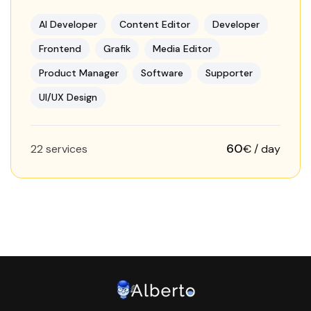
vielseitiger Freelancer mit Fokus auf Grafikdesign,
Webdesign und Suchmaschinenoptimierung
AI Developer
Content Editor
Developer
(SEO). Ich unterstütze…
Frontend
Grafik
Media Editor
Product Manager
Software
Supporter
UI/UX Design
60
22 services
€ / day